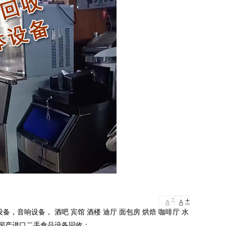
-
+
A
A
音响设备， 酒吧 宾馆 酒楼 迪厅 面包房 烘焙 咖啡厅 水
备国产进口二手食品设备回收；