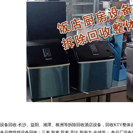
设备回收-长沙、益阳、湘潭、株洲等拆除回收酒店设备，回收KTV整体设备，
各品牌烘焙设备回收：三麦 新麦 双麦 高比 新南方 金城等； 食品厂设