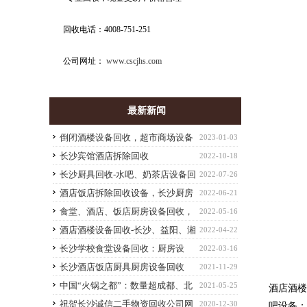
回收电话：4008-751-251
公司网址：
www.cscjhs.com
最新新闻
倒闭酒楼设备回收，超市商场设备
2023-01-03
回收-长沙高价整体回收单位废旧物资
长沙宾馆酒店拆除回收
2022-10-18
长沙厨具回收-水吧、奶茶店设备回
2022-07-26
收，饭店设备回收
酒店饭店拆除回收设备，长沙厨房
2022-06-21
设备回收
食堂、酒店、饭店厨房设备回收，
2022-05-16
厨具回收，工厂设备回收
酒店酒楼设备回收-长沙、益阳、湘
2022-04-22
潭、株洲等拆除回收酒店设备
长沙学校食堂设备回收：厨房设
2022-03-16
备、空调回收、桌椅回收
长沙酒店饭店厨具厨房设备回收
2021-11-29
中国“火锅之都”：数量超成都、北
2021-05-25
酒店酒楼
京，一座城挤下1.9万家火锅店
祝贺长沙诚信二手物资回收公司网
2020-12-30
吧设备；