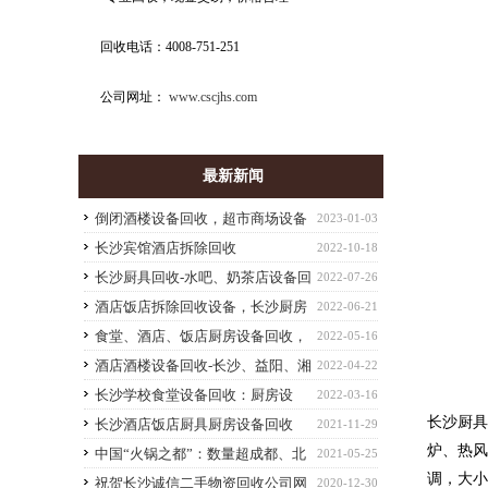
回收电话：4008-751-251
公司网址：
www.cscjhs.com
最新新闻
倒闭酒楼设备回收，超市商场设备
2023-01-03
回收-长沙高价整体回收单位废旧物资
长沙宾馆酒店拆除回收
2022-10-18
长沙厨具回收-水吧、奶茶店设备回
2022-07-26
收，饭店设备回收
酒店饭店拆除回收设备，长沙厨房
2022-06-21
设备回收
食堂、酒店、饭店厨房设备回收，
2022-05-16
厨具回收，工厂设备回收
酒店酒楼设备回收-长沙、益阳、湘
2022-04-22
潭、株洲等拆除回收酒店设备
长沙学校食堂设备回收：厨房设
2022-03-16
长沙厨具
备、空调回收、桌椅回收
长沙酒店饭店厨具厨房设备回收
2021-11-29
炉、热
中国“火锅之都”：数量超成都、北
2021-05-25
调，大小
京，一座城挤下1.9万家火锅店
祝贺长沙诚信二手物资回收公司网
2020-12-30